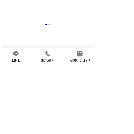
2026年度助成金「動画サ
ブスク助成500・2000」
対象拡充のお知らせ
一般財団法人
2026年度助成金「動画サブス
甲賀湖南中小企業福利
ク助成500・2000」の申請に
LINE
電話番号
お問い合わせ
サービスセンター
ついて、対象となる動画サブ
スクを拡充いたします。
〒528-0051
11月1日から「
滋賀県甲賀市水口町北内貴1番地2 サントピア水口
2026年度保存版KOKOナビで
エンザ予防接種
甲賀市共同福祉施設内
のご案内では、特定の動画配
の申請受け付け
＜窓口受付＞
信サービスに限っておりまし
月〜金曜日 午前9時～午後5時／土・日・祝日休み
たが、より多くの会員の皆様
（夏期・冬期休業あり）
にご利用いただけるよう2026
TEL.0748-63-1809
年度1回目5月申請分（4月利
用分）から、全ての動画サブ
FAX.0748-63-4005
スクを対象といたします。 ■
koko-work@ac-koka.jp