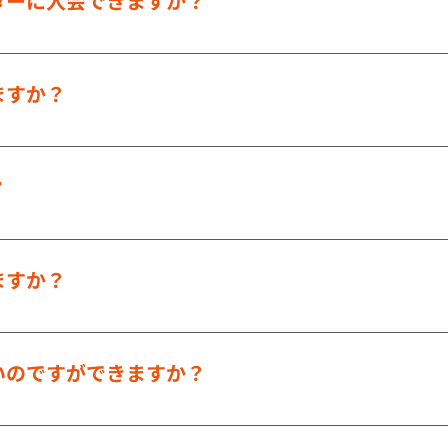
ターに入会できますか？
業所（病院・介護施設・商店・飲食店など）の従業員・事業主
きますので、ご一報ください。 連絡先は KOKOワーク本部・・
ますか？
つき１，０００円です。（原則として事業主が負担します。） 
2を負担します。）
？
会が条件です。
ますか？
、パートタイマーの方も入会できます。
いのですができますか？
いただけます。 オンライン申請または「会員入会・退会届」に