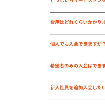
どうしたらサービスセン
甲賀市・湖南市にある企業・事
業種・規模問いません！ 説明に行
費用はどれくらいかかり
入会金（入会月のみ）は一人に
です。（原則として事業主が1/
個人でも入会できますか
できません。事業所単位での入
希望者のみの入会はでき
できます。 正社員、臨時職員
新入社員を追加入会した
できます。 月単位で入会して